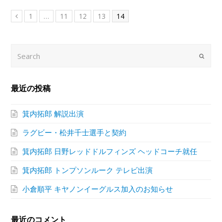
1
…
11
12
13
14
Previous
Search
Submi
最近の投稿
箕内拓郎 解説出演
ラグビー・松井千士選手と契約
箕内拓郎 日野レッドドルフィンズ ヘッドコーチ就任
箕内拓郎 トンプソンルーク テレビ出演
小倉順平 キヤノンイーグルス加入のお知らせ
最近のコメント