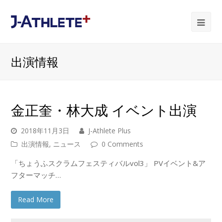
Ope
Mob
出演情報
Me
金正奎・林大成 イベント出演
2018年11月3日
J-Athlete Plus
出演情報
,
ニュース
0 Comments
「ちょうふスクラムフェスティバルvol3」 PVイベント&ア
フターマッチ…
Read More