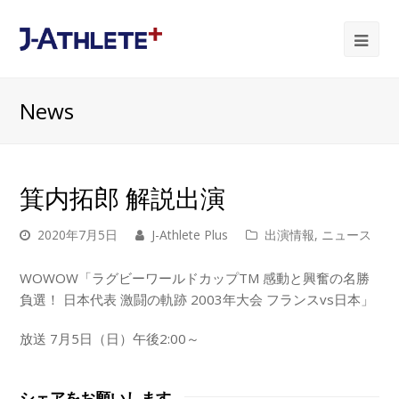
Ope
Mob
News
Me
箕内拓郎 解説出演
2020年7月5日
J-Athlete Plus
出演情報
,
ニュース
WOWOW「ラグビーワールドカップTM 感動と興奮の名勝
負選！ 日本代表 激闘の軌跡 2003年大会 フランスvs日本」
放送 7月5日（日）午後2:00～
シェアをお願いします