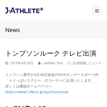
Ope
Mob
News
Me
トンプソンルーク テレビ出演
2019年4月28日
J-Athlete Plus
出演情報
,
ニュース
トンプソン選手が4月28日放送のNHKサンデースポーツ内
「
メイっぱいラグビー」のコーナーに出演いたします。
詳しくは番組ホームページへ
https://www1.nhk.or.jp/sports/
sunsat/