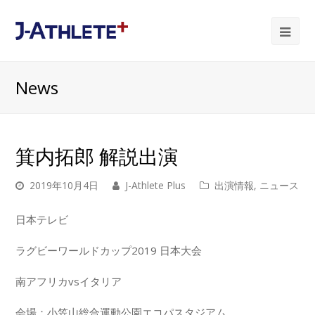
Ope
Mob
News
Me
箕内拓郎 解説出演
2019年10月4日
J-Athlete Plus
出演情報
,
ニュース
日本テレビ
ラグビーワールドカップ2019 日本大会
南アフリカvsイタリア
会場：小笠山総合運動公園エコパスタジアム