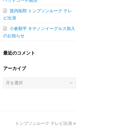
ヘッドコーチ就任
箕内拓郎 トンプソンルーク テレ
ビ出演
小倉順平 キヤノンイーグルス加入
のお知らせ
最近のコメント
アーカイブ
ア
ー
カ
イ
ブ
next
トンプソンルーク テレビ出演