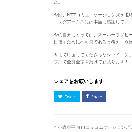
た。
今回、NTTコミュニケーションズを退
ニングアークスには本当に感謝してい
今の自分にとっては、スーパーラグビ
目指すために不可欠であると考え、今
今まで応援してくださったシャイニン
ブズで全身全霊を懸けて頑張ります！
シェアをお願いします
Tweet
Share
previous
小倉順平 NTTコミュニケーション