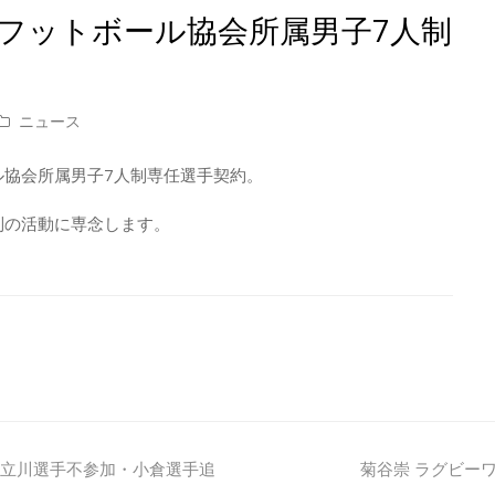
ーフットボール協会所属男子7人制
ニュース
ル協会所属男子7人制専任選手契約。
制の活動に専念します。
next
プ 立川選手不参加・小倉選手追
菊谷崇 ラグビーワ
post: