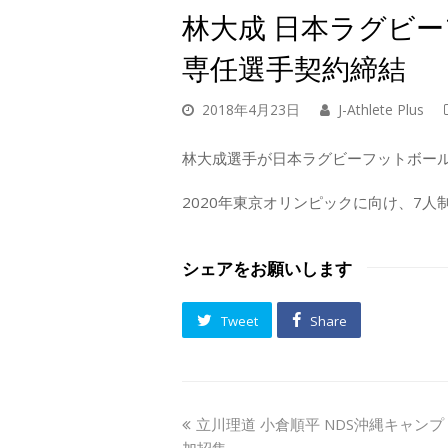
林大成 日本ラグビ
専任選手契約締結
2018年4月23日
J-Athlete Plus
林大成選手が日本ラグビーフットボー
2020年東京オリンピックに向け、7人
シェアをお願いします
Tweet
Share
previous
立川理道 小倉順平 NDS沖縄キャン
post:
加招集