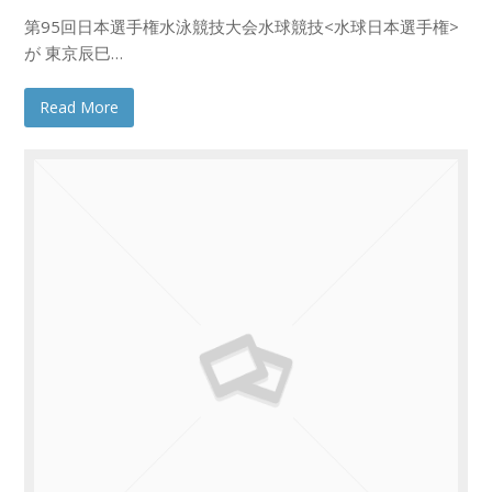
第95回日本選手権水泳競技大会水球競技<水球日本選手権>
が 東京辰巳…
Read More