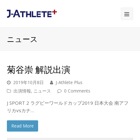
Ope
Mob
ニュース
Me
菊谷崇 解説出演
2019年10月8日
J-Athlete Plus
出演情報
,
ニュース
0 Comments
J SPORT 2 ラグビーワールドカップ2019 日本大会 南アフ
リカvsカナ…
Read More